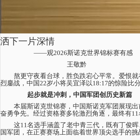
洒下一片深情
——观2026斯诺克世界锦标赛有感
王敬黔
熬更守夜看台球，胜负跌宕
心
平常。爱恨就
烈鏖战，中国22岁小将吴宜泽以18:17的惊险
起步就是冲刺，中国军团创历史新篇
本届斯诺克世锦赛，中国斯诺克军团展现出
奋勇争先。经过
资格赛
多轮激烈角逐，最终有
1
这
11名选手涵盖了老中青三代，既有丁俊晖
国军团，在正赛赛场上面临着世界顶尖选手的挑