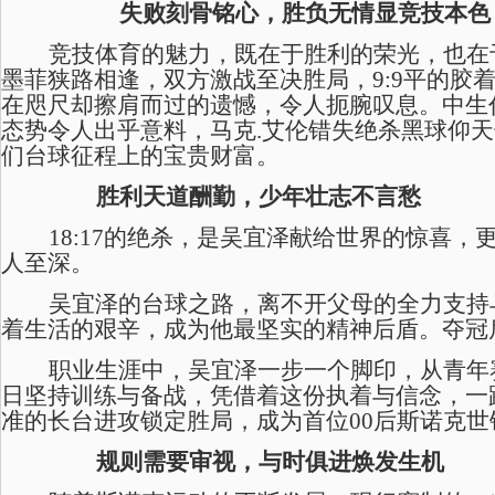
失败刻骨铭心，胜负无情显竞技本色
竞技体育的魅力，既在于胜利的荣光，也在
墨菲狭路相逢，双方激战至决胜局，
9:9平的
在咫尺却擦肩而过的遗憾，令人扼腕叹息。中生
态势令人出乎意料，
马克
.艾伦错失绝杀黑球仰天
们台球征程
上的宝贵财富。
胜利天道酬勤，少年
壮志不言愁
18:17的绝杀，是吴宜泽献给世界的惊喜
人至深。
吴宜泽的台球之路，离不开父母的全力支持
着生活的艰辛，成为他最坚实的精神后盾。夺冠
职业生涯中，吴宜泽一步一个脚印，从青年
日坚持训练与备战，凭借着这份执着与信念，一
准的长台进攻锁定胜局，成为首位00后斯诺克世
规则需要审视，与时俱进焕发生机