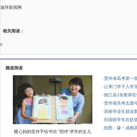
迪拜新闻网
相关阅读：
0
频道阅读
贵州省高考第一批
·
让寒门学子入学无
·
德江县2名教师
·
贵州省高考志愿今
·
高校毕业生就业
·
归国留学生在贬
·
组图：壕！成都
·
暖心妈妈坚持手绘书信 “陪伴”求学的女儿