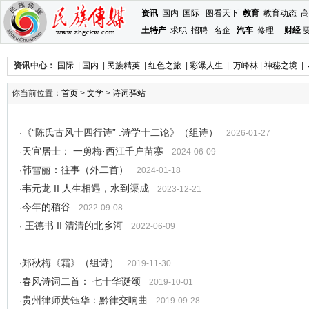
资讯
国内
国际
图看天下
教育
教育动态
高
土特产
求职
招聘
名企
汽车
修理
财经
资讯中心：
国际
|
国内
|
民族精英
|
红色之旅
|
彩瀑人生
|
万峰林
|
神秘之境
|
你当前位置：
首页
>
文学
>
诗词驿站
《“陈氏古风十四行诗” .诗学十二论》（组诗）
·
2026-01-27
天宜居士： 一剪梅·西江千户苗寨
·
2024-06-09
韩雪丽：往事（外二首）
·
2024-01-18
韦元龙 II 人生相遇，水到渠成
·
2023-12-21
今年的稻谷
·
2022-09-08
王德书 II 清清的北乡河
·
2022-06-09
郑秋梅《霜》（组诗）
·
2019-11-30
春风诗词二首： 七十华诞颂
·
2019-10-01
贵州律师黄钰华：黔律交响曲
·
2019-09-28