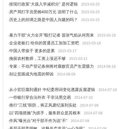
按现行政策“大孩入学减积分” 是何逻辑
·
2015-03-25
房产局打字员受贿400万元 说明了什么
·
2015-03-25
历史上的丝绸之路是中国人兴建的吗？
·
2015-03-25
暴力干部“火力全开”殴打记者 嚣张气焰从何而来
·
2015-03-18
企业老板们 给你的普通员工加加工资吧
·
2015-03-18
中国人带孩子 更多的是累
·
2015-03-17
挽留农村教师，工资上涨还不够
·
2015-03-12
专家：不动产登记条例将对腐败官员产生震慑力
·
2014-08-16
别让贫困成为地震的帮凶
·
2014-08-09
从小官巨腐到通奸 中纪委用词变化透露反腐逻辑
·
2014-07-16
一些银行穿合法外衣 干非法黑交易
·
2014-07-10
推行“三线”联防，将正风肃纪落到实处
·
2014-07-09
以“四项措施”为抓手，服务群众是其根本
·
2014-07-09
作风“曝光台”对干部不作为说“不”
·
2014-07-09
基层干部姜明敏，诠释共产党员“一心为民”
·
2014-07-09