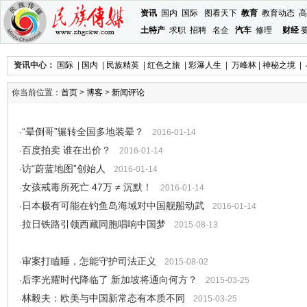
资讯
国内
国际
图看天下
教育
教育动态
高
土特产
求职
招聘
名企
汽车
修理
财经
资讯中心：
国际
|
国内
|
民族精英
|
红色之旅
|
彩瀑人生
|
万峰林
|
神秘之境
|
你当前位置：
首页
>
博客
>
新闻评论
“晕倒哥”辗转全国多地装晕？
·
2016-01-14
百度拍卖 谁在出价？
·
2016-01-14
访“蔚蓝地图”创始人
·
2016-01-14
女孩戒毒所死亡 47万 ≠ 沉默！
·
2016-01-14
日本极有可能在钓鱼岛海域对中国舰船动武
·
2016-01-14
拉日铁路引领西藏同胞唱响中国梦
·
2015-08-13
审案打瞌睡，怎能守护司法正义
·
2015-08-02
后李光耀时代降临了 新加坡将通向何方？
·
2015-03-25
林毅夫：欧美与中国新常态有本质不同
·
2015-03-25