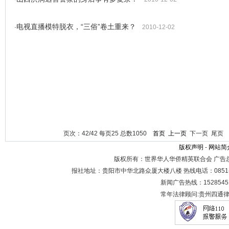
电视直播模特脱衣，“三俗”卷土重来？
·
2010-12-02
页次：42/42 每页25 总数1050
首页
上一页
下一页 尾页 
版权声明
-
网站简
版权所有：世界华人华侨精英联合会 广告
报社地址：贵阳市中华北路众厦大楼八楼 热线电话：0851-8683
新闻广告热线：1528545
常年法律顾问:贵州四通律师事