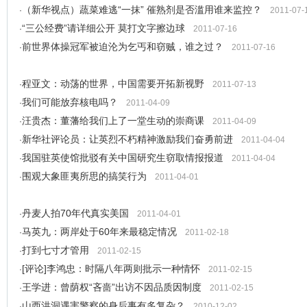
（新华视点）蔬菜难逃“一抹” 催熟剂是否滥用谁来监控？
·
2011-07-
“三公经费”请详细公开 莫打文字擦边球
·
2011-07-16
前世界体操冠军被迫沦为乞丐和窃贼，谁之过？
·
2011-07-16
程亚文：动荡的世界，中国需要开拓新视野
·
2011-07-13
我们可能放弃核电吗？
·
2011-04-09
汪贵杰：董藩给我们上了一堂生动的崇商课
·
2011-04-09
新华社评论员：让英烈不朽精神激励我们奋勇前进
·
2011-04-04
我国驻英使馆批驳有关中国研究生窃取情报报道
·
2011-04-04
围观大象匪夷所思的搞笑行为
·
2011-04-01
丹麦人拍70年代真实美国
·
2011-04-01
马英九：两岸处于60年来最稳定情况
·
2011-02-18
打到七寸才管用
·
2011-02-15
[评论]李鸿忠：时隔八年两则批示一种情怀
·
2011-02-15
王学进：曾荫权“吝啬”出访不因品质因制度
·
2011-02-15
山西洪洞遇害警察的身后事有多复杂？
·
2010-12-02