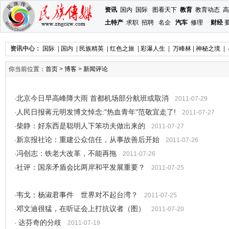
资讯
国内
国际
图看天下
教育
教育动态
高
土特产
求职
招聘
名企
汽车
修理
财经
资讯中心：
国际
|
国内
|
民族精英
|
红色之旅
|
彩瀑人生
|
万峰林
|
神秘之境
|
你当前位置：
首页
>
博客
>
新闻评论
北京今日早高峰降大雨 首都机场部分航班或取消
·
2011-07-29
人民日报蒋元明发博文悼念:"热血青年"范敬宜走了!
·
2011-07-27
柴静：好东西是聪明人下笨功夫做出来的
·
2011-07-27
新京报社论：重建公众信任，从事故善后开始
·
2011-07-26
冯创志：铁老大改革，不能再拖
·
2011-07-26
社评：国亲矛盾会比两岸和平发展重要？
·
2011-07-25
韦戈：杨淑君事件 世界对不起台湾？
·
2011-07-25
邓文迪很猛，在听证会上打抗议者（图）
·
2011-07-20
达芬奇的分歧
·
2011-07-19